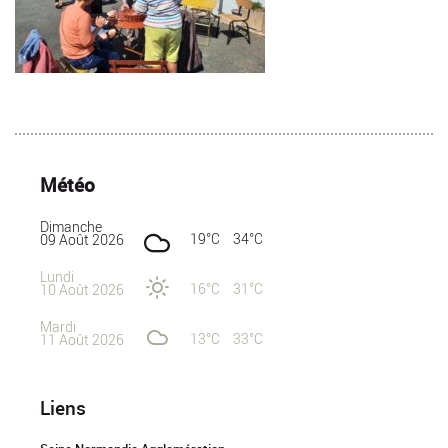
Météo
Dimanche
19°C
34°C
09 Août 2026
Lundi
16°C
31°C
10 Août 2026
Mardi
13°C
33°C
11 Août 2026
Liens