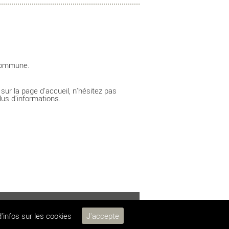
 commune.
 sur la page d'accueil, n'hésitez pas
plus d'informations.
essagny-l-orgueilleux.fr
d'infos sur les cookies
J'accepte