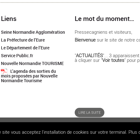
Liens
Le mot du moment…
Pressecagniens et visiteurs,
Seine Normandie Agglomération
Bienvenue
sur le site de notre
La Préfecture de l’Eure
Le Département de l’Eure
"
ACTUALITÉS
"... 3 apparaissent
Service Public.fr
à cliquer sur "
Voir toutes
" pour 
Nouvelle Normandie TOURISME
L’agenda des sorties du
mois proposées par Nouvelle
Normandie Tourisme
LIRE LA SUITE
ACCUEIL
MENTIONS LÉGALES
CONTACT
PLAN DU SITE
ACCESSIBILITÉ
www.pr
 site vous acceptez l'installation de cookies sur votre terminal.
Plus 