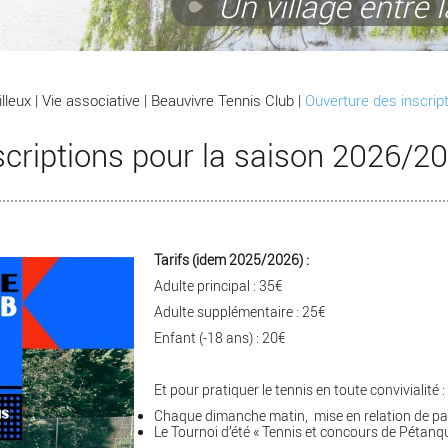
Un village entre l
lleux
|
Vie associative
|
Beauvivre Tennis Club
|
Ouverture des inscrip
scriptions pour la saison 2026/2
Tarifs (idem 2025/2026) :
Adulte principal : 35€
Adulte supplémentaire : 25€
Enfant (-18 ans) : 20€
Et pour pratiquer le tennis en toute convivialité :
Chaque dimanche matin, mise en relation de par
Le Tournoi d’été « Tennis et concours de Pétanqu