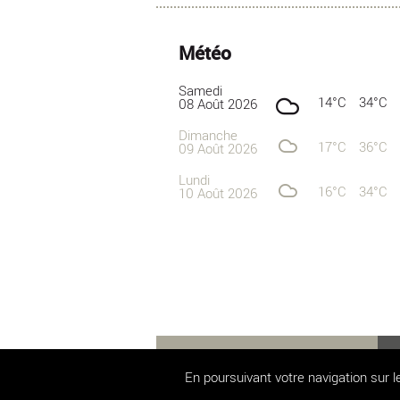
Météo
Samedi
14°C
34°C
08 Août 2026
Dimanche
17°C
36°C
09 Août 2026
Lundi
16°C
34°C
10 Août 2026
En poursuivant votre navigation sur le