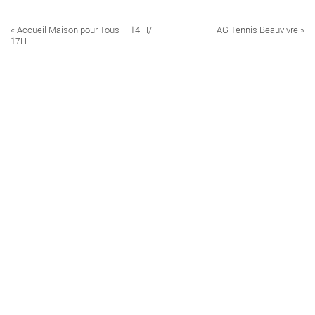
Navigation
«
Accueil Maison pour Tous – 14 H/
AG Tennis Beauvivre
»
Évènement
17H