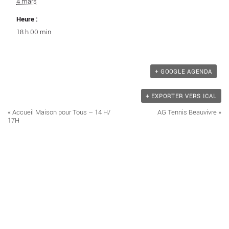
4 mars
Heure :
18 h 00 min
+ GOOGLE AGENDA
+ EXPORTER VERS ICAL
Navigation
«
Accueil Maison pour Tous – 14 H/
AG Tennis Beauvivre
»
Évènement
17H