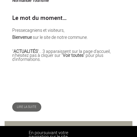
Normandie Tourisme
Le mot du moment…
Pressecagniens et visiteurs,
Bienvenue
sur le site de notre commune.
"
ACTUALITÉS
"... 3 apparaissent sur la page d'accueil,
n'hésitez pas à cliquer sur "
Voir toutes
" pour plus
d'informations.
LIRE LA SUITE
En poursuivant votre
navigation sur le site